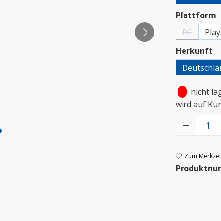
a
Plattform
PC
Play
(Diese Option
a
Herkunft
Deutschla
•
nicht la
wird auf Ku
Produkt Anzah
Zum Merkzett
Produktnu