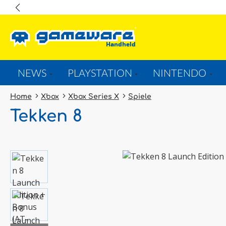
springen
Zur Hauptnavigation springen
NEWS
PLAYSTATION
NINTENDO
Home
Xbox
Xbox Series X
Spiele
Tekken 8
Bildergalerie überspringen