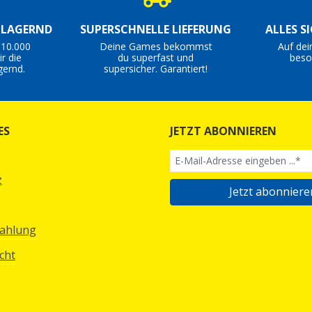
S LAGERND
SUPERSCHNELLE LIEFERUNG
ALLES S
 10.000
Deine Games bekommst
Auf dei
r die
du superfast und
beso
gernd.
supersicher. Garantiert!
ES
JETZT ABONNIEREN
z
Jetzt abonniere
Zahlung
cht