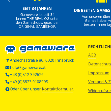
SEIT 34 JAHREN
DIE BESTEN GAME
Gameware ist seit 34
Von unseren über
Jahren THE REAL OG unter
Games haben wi
den Gameshops, quasi der
besten immer la
ORIGINAL GAMESHOP.
RECHTLICH
AGB
Andechsstraße 86, 6020 Innsbruck
Datenschut
help@gameware.at
Impressum
+43 (0)512 392626
+49 (0)8823 9108995
Versand & 
Oder über unser
Kontaktformular
.
Widerrufsre