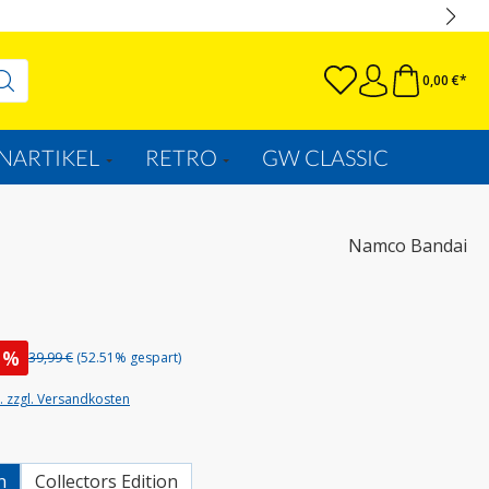
0,00 €*
NARTIKEL
RETRO
GW CLASSIC
Namco Bandai
%
39,99 €
(52.51% gespart)
t. zzgl. Versandkosten
wählen
n
Collectors Edition