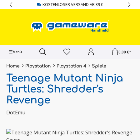
KOSTENLOSER VERSAND AB 39 €
alt springen
0,00 €*
Menü
Home
Playstation
Playstation 4
Spiele
Teenage Mutant Ninja
Turtles: Shredder's
Revenge
DotEmu
Bildergalerie überspringen