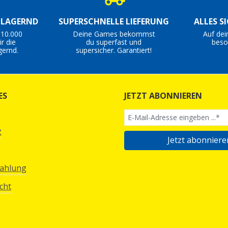
S LAGERND
SUPERSCHNELLE LIEFERUNG
ALLES S
 10.000
Deine Games bekommst
Auf dei
r die
du superfast und
beso
gernd.
supersicher. Garantiert!
ES
JETZT ABONNIEREN
z
Jetzt abonniere
Zahlung
cht