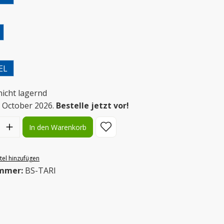
wählen
uswählen
EL
nicht lagernd
m October 2026.
Bestelle jetzt vor!
l: Gib den gewünschten Wert ein oder benutze die Schaltflächen
In den Warenkorb
el hinzufügen
mmer:
BS-TARI