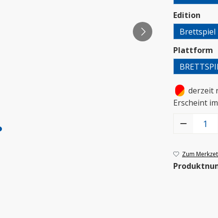
aus
Edition
Brettspiel
a
Plattform
BRETTSPI
•
derzeit 
Erscheint i
Produkt Anzah
Zum Merkzett
Produktnu