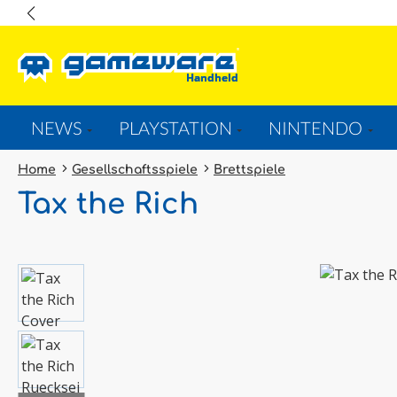
springen
Zur Hauptnavigation springen
NEWS
PLAYSTATION
NINTENDO
Home
Gesellschaftsspiele
Brettspiele
Tax the Rich
Bildergalerie überspringen