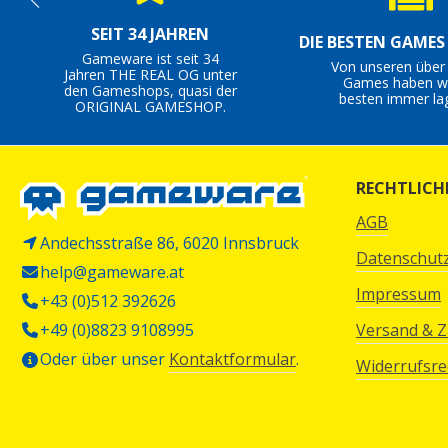
SEIT 34 JAHREN
DIE BESTEN GAME
Gameware ist seit 34
Von unseren über
Jahren THE REAL OG unter
Games haben wi
den Gameshops, quasi der
besten immer la
ORIGINAL GAMESHOP.
RECHTLICH
AGB
Andechsstraße 86, 6020 Innsbruck
Datenschut
help@gameware.at
Impressum
+43 (0)512 392626
+49 (0)8823 9108995
Versand & 
Oder über unser
Kontaktformular
.
Widerrufsre