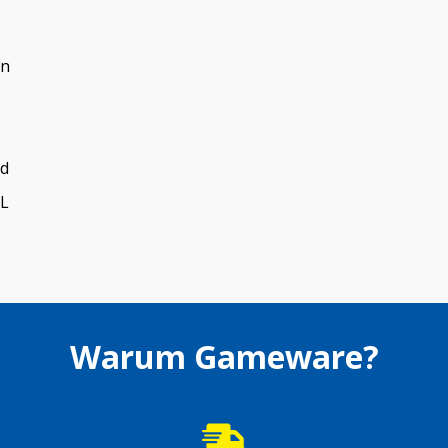
en
nd
L
Warum Gameware?