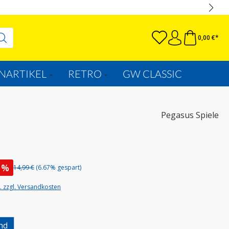
0,00 €*
NARTIKEL
RETRO
GW CLASSIC
Pegasus Spiele
%
14,99 €
(6.67% gespart)
t. zzgl. Versandkosten
uswählen
nd