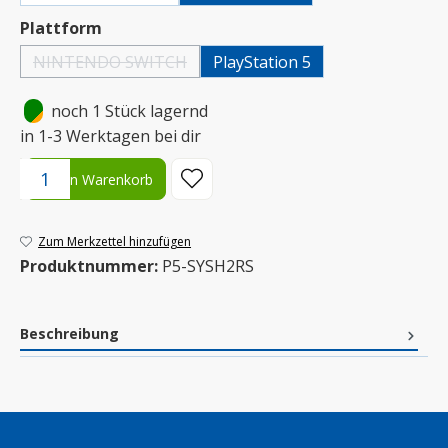
auswählen
Plattform
NINTENDO SWITCH
PlayStation 5
(Diese Option ist zurzeit nicht verfügbar.)
•
noch 1 Stück lagernd
in 1-3 Werktagen bei dir
Produkt Anzahl: Gib den gewünschten Wert ein oder benutze die S
In den Warenkorb
Zum Merkzettel hinzufügen
Produktnummer:
P5-SYSH2RS
Beschreibung