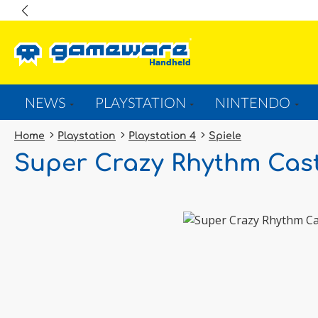
springen
Zur Hauptnavigation springen
NEWS
PLAYSTATION
NINTENDO
Home
Playstation
Playstation 4
Spiele
Super Crazy Rhythm Cast
Bildergalerie überspringen