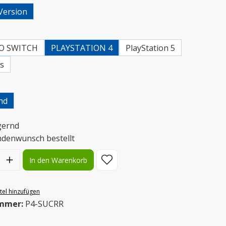
Version
uswählen
O SWITCH
PLAYSTATION 4
PlayStation 5
es
uswählen
nd
gernd
ndenwunsch bestellt
l: Gib den gewünschten Wert ein oder benutze die Schaltflächen
In den Warenkorb
el hinzufügen
mmer:
P4-SUCRR