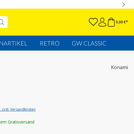
0,00 €*
NARTIKEL
RETRO
GW CLASSIC
Konami
t. zzgl. Versandkosten
lem Gratisversand
wählen