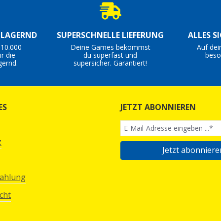
S LAGERND
SUPERSCHNELLE LIEFERUNG
ALLES S
 10.000
Deine Games bekommst
Auf dei
r die
du superfast und
beso
gernd.
supersicher. Garantiert!
ES
JETZT ABONNIEREN
z
Jetzt abonniere
Zahlung
cht