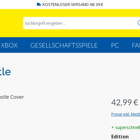
KOSTENLOSER VERSAND AB 39 €
XBOX
GESELLSCHAFTSSPIELE
PC
FA
le
42,99 €
Preise inkl. MwS
+ superschnel
aus
Edition