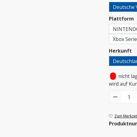
Deutsche 
a
Plattform
NINTEND
Xbox Seri
a
Herkunft
Deutschla
•
nicht la
wird auf Ku
Produkt Anzah
Zum Merkzett
Produktnu