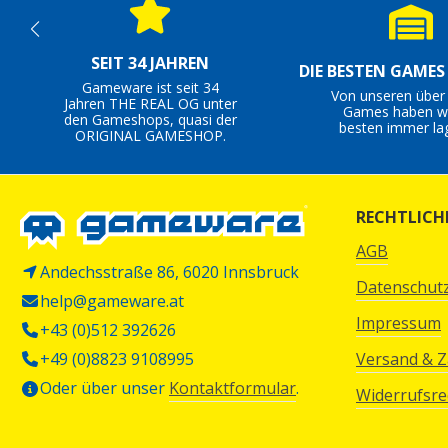
SEIT 34 JAHREN
DIE BESTEN GAME
Gameware ist seit 34
Von unseren über
Jahren THE REAL OG unter
Games haben wi
den Gameshops, quasi der
besten immer la
ORIGINAL GAMESHOP.
RECHTLICH
AGB
Andechsstraße 86, 6020 Innsbruck
Datenschut
help@gameware.at
Impressum
+43 (0)512 392626
+49 (0)8823 9108995
Versand & 
Oder über unser
Kontaktformular
.
Widerrufsre