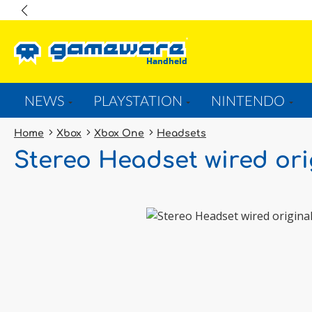
springen
Zur Hauptnavigation springen
NEWS
PLAYSTATION
NINTENDO
Home
Xbox
Xbox One
Headsets
Stereo Headset wired ori
Bildergalerie überspringen