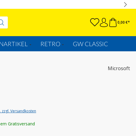
0,00 €*
NARTIKEL
RETRO
GW CLASSIC
Microsoft
t. zzgl. Versandkosten
lem Gratisversand
wählen