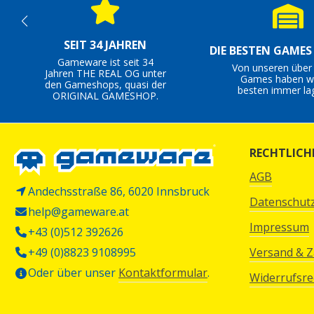
SEIT 34 JAHREN
DIE BESTEN GAME
Gameware ist seit 34
Von unseren über
Jahren THE REAL OG unter
Games haben wi
den Gameshops, quasi der
besten immer la
ORIGINAL GAMESHOP.
RECHTLICH
AGB
Andechsstraße 86, 6020 Innsbruck
Datenschut
help@gameware.at
Impressum
+43 (0)512 392626
+49 (0)8823 9108995
Versand & 
Oder über unser
Kontaktformular
.
Widerrufsre