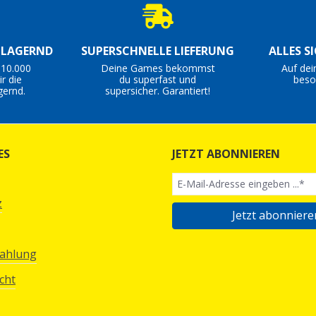
S LAGERND
SUPERSCHNELLE LIEFERUNG
ALLES S
 10.000
Deine Games bekommst
Auf dei
r die
du superfast und
beso
gernd.
supersicher. Garantiert!
ES
JETZT ABONNIEREN
z
Jetzt abonniere
Zahlung
cht