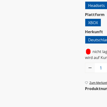
Headsets
a
Plattform
XBOX
a
Herkunft
Deutschla
•
nicht la
wird auf Ku
Produkt Anzah
Zum Merkzett
Produktnu