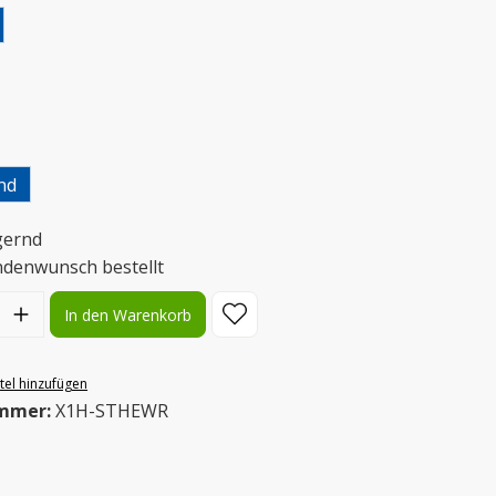
uswählen
uswählen
nd
gernd
ndenwunsch bestellt
l: Gib den gewünschten Wert ein oder benutze die Schaltflächen
In den Warenkorb
el hinzufügen
mmer:
X1H-STHEWR