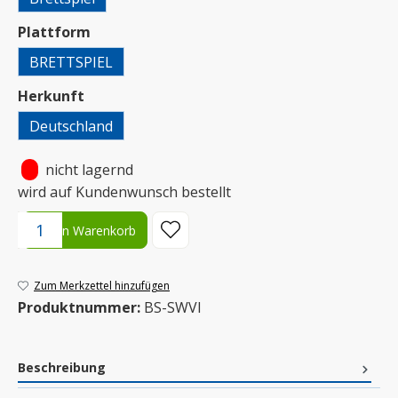
auswählen
Plattform
BRETTSPIEL
auswählen
Herkunft
Deutschland
•
nicht lagernd
wird auf Kundenwunsch bestellt
Produkt Anzahl: Gib den gewünschten Wert ein oder benutze die S
In den Warenkorb
Zum Merkzettel hinzufügen
Produktnummer:
BS-SWVI
Beschreibung