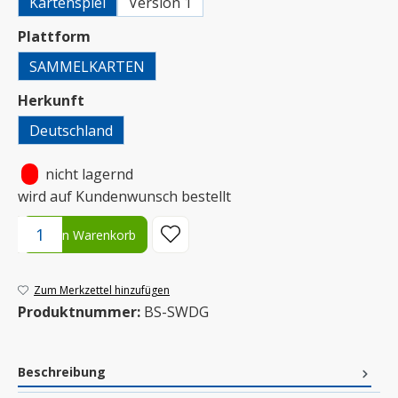
Kartenspiel
Version 1
auswählen
Plattform
SAMMELKARTEN
auswählen
Herkunft
Deutschland
•
nicht lagernd
wird auf Kundenwunsch bestellt
Produkt Anzahl: Gib den gewünschten Wert ein oder benutze die S
In den Warenkorb
Zum Merkzettel hinzufügen
Produktnummer:
BS-SWDG
Beschreibung