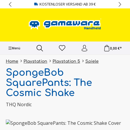
KOSTENLOSER VERSAND AB 39 €
alt springen
0,00 €*
Menü
Home
Playstation
Playstation 5
Spiele
SpongeBob
SquarePants: The
Cosmic Shake
THQ Nordic
Bildergalerie überspringen