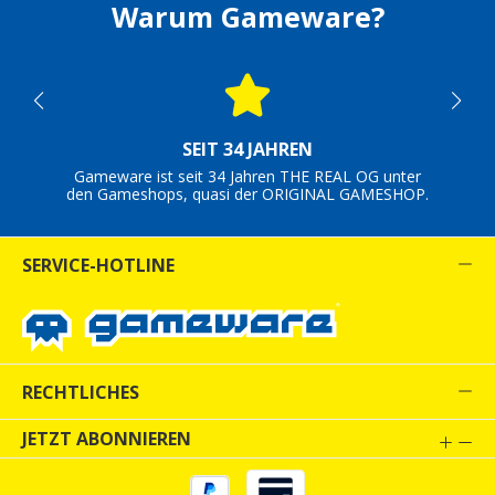
Warum Gameware?
SEIT 34 JAHREN
Gameware ist seit 34 Jahren THE REAL OG unter
den Gameshops, quasi der ORIGINAL GAMESHOP.
SERVICE-HOTLINE
RECHTLICHES
JETZT ABONNIEREN