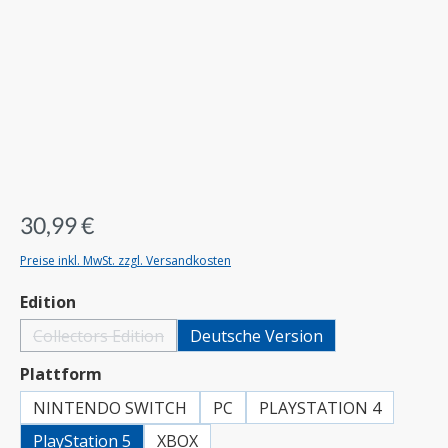
30,99 €
Preise inkl. MwSt. zzgl. Versandkosten
auswählen
Edition
Collectors Edition
Deutsche Version
(Diese Option ist zurzeit nicht verfügbar.)
auswählen
Plattform
NINTENDO SWITCH
PC
PLAYSTATION 4
PlayStation 5
XBOX