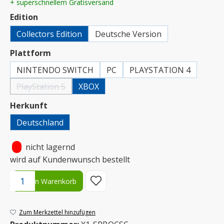
+ superschnellem Gratisversand
auswählen
Edition
Collectors Edition
Deutsche Version
auswählen
Plattform
NINTENDO SWITCH
PC
PLAYSTATION 4
PlayStation 5
XBOX
(Diese Option ist zurzeit nicht verfügbar.)
auswählen
Herkunft
Deutschland
•
nicht lagernd
wird auf Kundenwunsch bestellt
Produkt Anzahl: Gib den gewünschten Wert ein oder benutze die S
In den Warenkorb
Zum Merkzettel hinzufügen