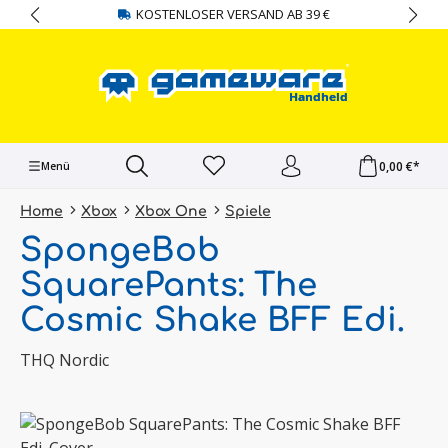
KOSTENLOSER VERSAND AB 39 €
alt springen
0,00 €*
Menü
Home
Xbox
Xbox One
Spiele
SpongeBob
SquarePants: The
Cosmic Shake BFF Edi.
THQ Nordic
Bildergalerie überspringen