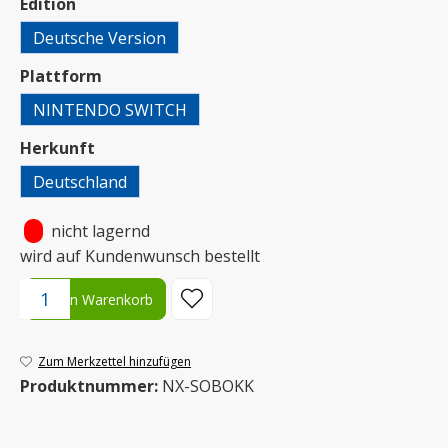
auswählen
Edition
Deutsche Version
auswählen
Plattform
NINTENDO SWITCH
auswählen
Herkunft
Deutschland
•
nicht lagernd
wird auf Kundenwunsch bestellt
Produkt Anzahl: Gib den gewünschten Wert ein oder benutze die S
In den Warenkorb
Zum Merkzettel hinzufügen
Produktnummer:
NX-SOBOKK