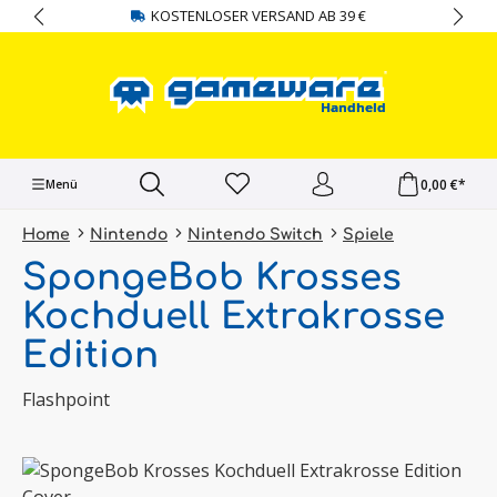
KOSTENLOSER VERSAND AB 39 €
alt springen
0,00 €*
Menü
Home
Nintendo
Nintendo Switch
Spiele
SpongeBob Krosses
Kochduell Extrakrosse
Edition
Flashpoint
Bildergalerie überspringen