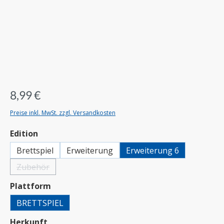
8,99 €
Preise inkl. MwSt. zzgl. Versandkosten
auswählen
Edition
Brettspiel
Erweiterung
Erweiterung 6
Zubehör
(Diese Option ist zurzeit nicht verfügbar.)
auswählen
Plattform
BRETTSPIEL
auswählen
Herkunft