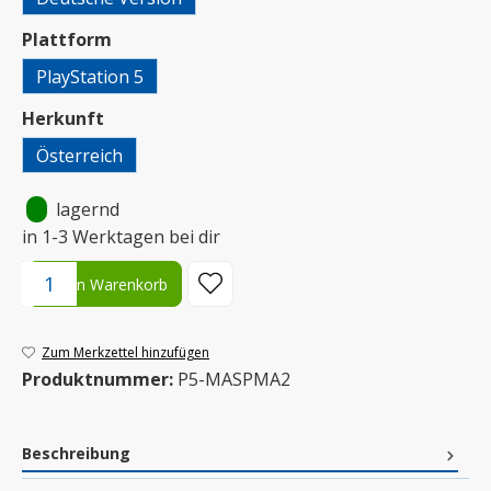
auswählen
Plattform
PlayStation 5
auswählen
Herkunft
Österreich
•
lagernd
in 1-3 Werktagen bei dir
Produkt Anzahl: Gib den gewünschten Wert ein oder benutze die S
In den Warenkorb
Zum Merkzettel hinzufügen
Produktnummer:
P5-MASPMA2
Beschreibung