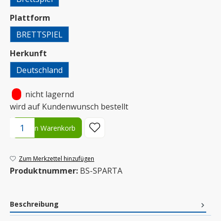
auswählen
Plattform
BRETTSPIEL
auswählen
Herkunft
Deutschland
•
nicht lagernd
wird auf Kundenwunsch bestellt
Produkt Anzahl: Gib den gewünschten Wert ein oder benutze die S
In den Warenkorb
Zum Merkzettel hinzufügen
Produktnummer:
BS-SPARTA
Beschreibung