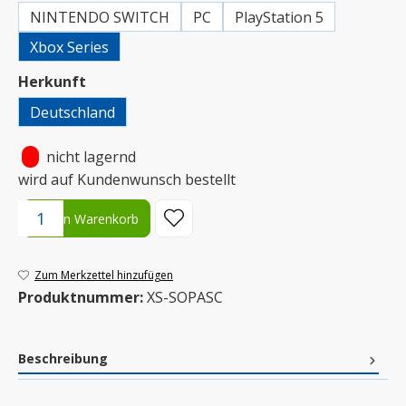
NINTENDO SWITCH
PC
PlayStation 5
Xbox Series
auswählen
Herkunft
Deutschland
•
nicht lagernd
wird auf Kundenwunsch bestellt
Produkt Anzahl: Gib den gewünschten Wert ein oder benutze die S
In den Warenkorb
Zum Merkzettel hinzufügen
Produktnummer:
XS-SOPASC
Beschreibung