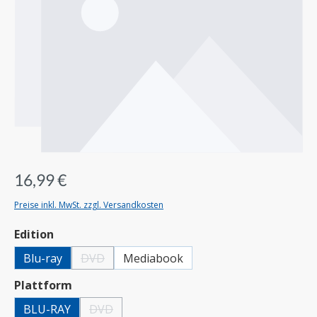
16,99 €
Preise inkl. MwSt. zzgl. Versandkosten
auswählen
Edition
Blu-ray
DVD
Mediabook
(Diese Option ist zurzeit nicht verfügbar.)
auswählen
Plattform
BLU-RAY
DVD
(Diese Option ist zurzeit nicht verfügbar.)