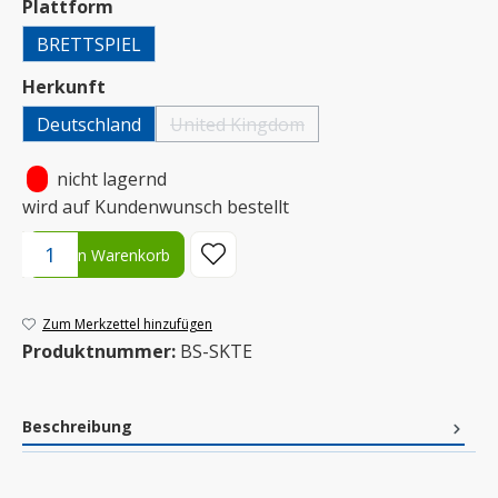
auswählen
Plattform
BRETTSPIEL
auswählen
Herkunft
Deutschland
United Kingdom
(Diese Option ist zurzeit nicht verfügbar.)
•
nicht lagernd
wird auf Kundenwunsch bestellt
Produkt Anzahl: Gib den gewünschten Wert ein oder benutze die S
In den Warenkorb
Zum Merkzettel hinzufügen
Produktnummer:
BS-SKTE
Beschreibung