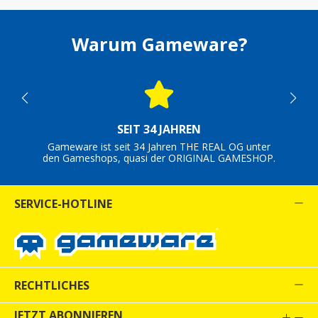
Warum Gameware?
SEIT 34 JAHREN
Gameware ist seit 34 Jahren THE REAL OG unter
den Gameshops, quasi der ORIGINAL GAMESHOP.
SERVICE-HOTLINE
RECHTLICHES
JETZT ABONNIEREN