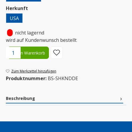
auswählen
Herkunft
USA
•
nicht lagernd
wird auf Kundenwunsch bestellt
Produkt Anzahl: Gib den gewünschten Wert ein oder benutze die S
In den Warenkorb
Zum Merkzettel hinzufügen
Produktnummer:
BS-SHKNDDE
Beschreibung