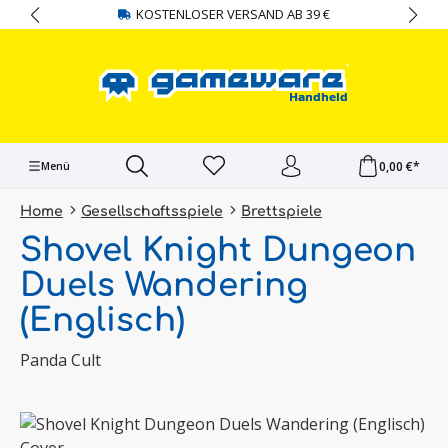
KOSTENLOSER VERSAND AB 39 €
alt springen
0,00 €*
Menü
Home
Gesellschaftsspiele
Brettspiele
Shovel Knight Dungeon
Duels Wandering
(Englisch)
Panda Cult
Bildergalerie überspringen