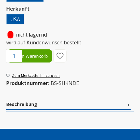
auswählen
Herkunft
USA
•
nicht lagernd
wird auf Kundenwunsch bestellt
Produkt Anzahl: Gib den gewünschten Wert ein oder benutze die S
In den Warenkorb
Zum Merkzettel hinzufügen
Produktnummer:
BS-SHKNDE
Beschreibung