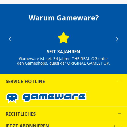
Warum Gameware?
SEIT 34 JAHREN
Gameware ist seit 34 Jahren THE REAL OG unter
den Gameshops, quasi der ORIGINAL GAMESHOP.
SERVICE-HOTLINE
RECHTLICHES
JETZT ABONNIEREN