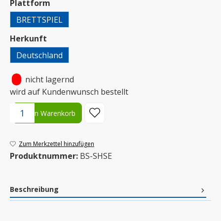
auswählen
Plattform
BRETTSPIEL
auswählen
Herkunft
Deutschland
•
nicht lagernd
wird auf Kundenwunsch bestellt
Produkt Anzahl: Gib den gewünschten Wert ein oder benutze die S
In den Warenkorb
Zum Merkzettel hinzufügen
Produktnummer:
BS-SHSE
Beschreibung