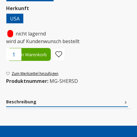
auswählen
Herkunft
USA
•
nicht lagernd
wird auf Kundenwunsch bestellt
Produkt Anzahl: Gib den gewünschten Wert ein oder benutze die S
In den Warenkorb
Zum Merkzettel hinzufügen
Produktnummer:
MG-SHERSD
Beschreibung