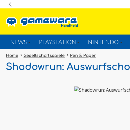
springen
Zur Hauptnavigation springen
NEWS
PLAYSTATION
NINTENDO
Home
Gesellschaftsspiele
Pen & Paper
Shadowrun: Auswurfsch
Bildergalerie überspringen