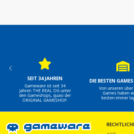
SEIT 34 JAHREN
DIE BESTEN GAME
Gameware ist seit 34
Von unseren über
Jahren THE REAL OG unter
Games haben wi
den Gameshops, quasi der
besten immer la
ORIGINAL GAMESHOP.
RECHTLICH