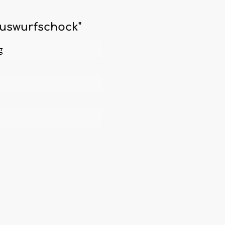
uswurfschock"
g