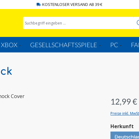
KOSTENLOSER VERSAND AB 39 €
XBOX
GESELLSCHAFTSSPIELE
PC
FA
ock
12,99 €
Preise inkl. MwS
a
Herkunft
Deutschla
(Diese