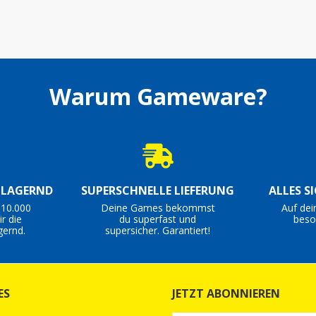
Warum Gameware?
S LAGERND
SUPERSCHNELLE LIEFERUNG
ALLES S
 10.000
Deine Games bekommst
Auf dei
r die
du superfast und
beso
gernd.
supersicher. Garantiert!
ES
JETZT ABONNIEREN