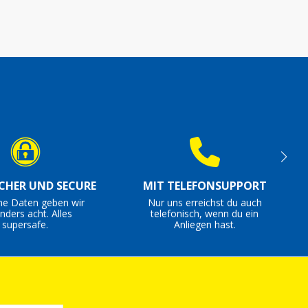
ICHER UND SECURE
MIT TELEFONSUPPORT
ne Daten geben wir
Nur uns erreichst du auch
nders acht. Alles
telefonisch, wenn du ein
supersafe.
Anliegen hast.