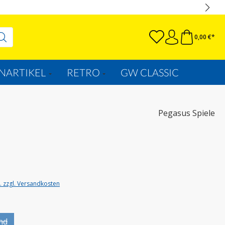
0,00 €*
NARTIKEL
RETRO
GW CLASSIC
Pegasus Spiele
t. zzgl. Versandkosten
uswählen
nd
 Option ist zurzeit nicht verfügbar.)