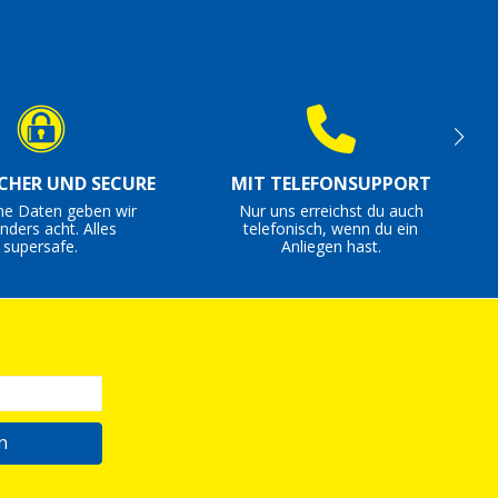
ICHER UND SECURE
MIT TELEFONSUPPORT
ne Daten geben wir
Nur uns erreichst du auch
nders acht. Alles
telefonisch, wenn du ein
supersafe.
Anliegen hast.
n