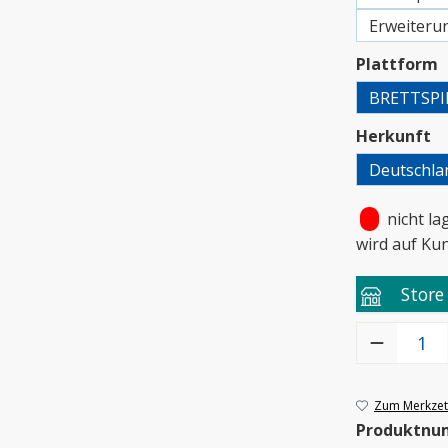
Erweiteru
a
Plattform
BRETTSPI
a
Herkunft
Deutschla
•
nicht la
wird auf Ku
Store
Produkt Anzah
Zum Merkzett
Produktnu