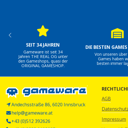
SEIT 34 JAHREN
DIE BESTEN GAME
Gameware ist seit 34
Von unseren über
Jahren THE REAL OG unter
Games haben wi
den Gameshops, quasi der
besten immer la
ORIGINAL GAMESHOP.
RECHTLICH
AGB
Andechsstraße 86, 6020 Innsbruck
Datenschut
help@gameware.at
Impressum
+43 (0)512 392626