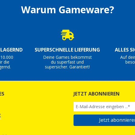
Warum Gameware?
S LAGERND
SUPERSCHNELLE LIEFERUNG
ALLES S
 10.000
Deine Games bekommst
Auf dei
r die
du superfast und
beso
gernd.
supersicher. Garantiert!
ES
JETZT ABONNIEREN
z
Jetzt abonniere