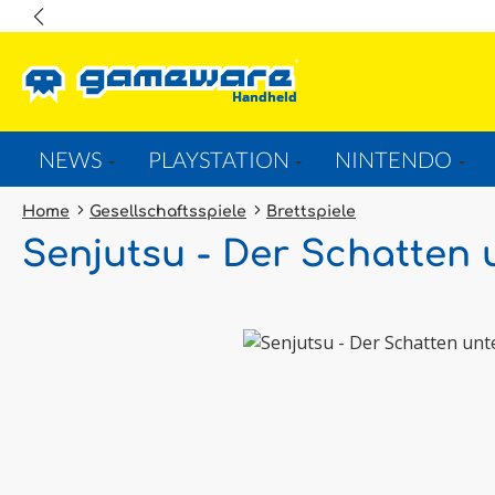
springen
Zur Hauptnavigation springen
NEWS
PLAYSTATION
NINTENDO
Home
Gesellschaftsspiele
Brettspiele
Senjutsu - Der Schatten 
Bildergalerie überspringen