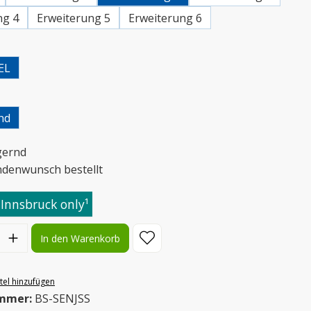
ng 4
Erweiterung 5
Erweiterung 6
uswählen
EL
uswählen
nd
gernd
ndenwunsch bestellt
 Innsbruck only¹
l: Gib den gewünschten Wert ein oder benutze die Schaltflächen
In den Warenkorb
el hinzufügen
mmer:
BS-SENJSS