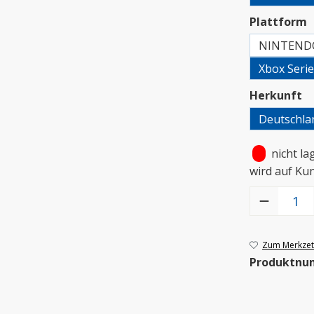
a
Plattform
NINTEND
Xbox Seri
a
Herkunft
Deutschla
•
nicht la
wird auf Ku
Produkt Anzah
Zum Merkzett
Produktnu