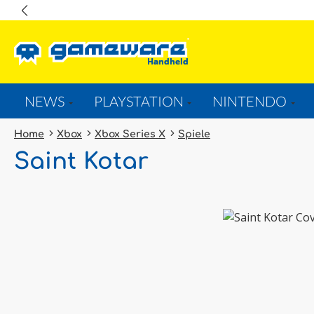
springen
Zur Hauptnavigation springen
NEWS
PLAYSTATION
NINTENDO
Home
Xbox
Xbox Series X
Spiele
Saint Kotar
Bildergalerie überspringen