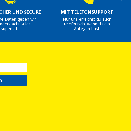
ICHER UND SECURE
MIT TELEFONSUPPORT
ne Daten geben wir
Nur uns erreichst du auch
nders acht. Alles
telefonisch, wenn du ein
supersafe.
Anliegen hast.
n