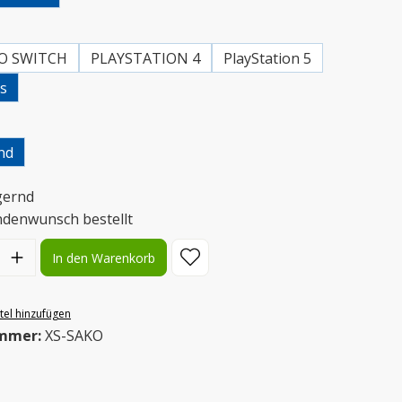
uswählen
O SWITCH
PLAYSTATION 4
PlayStation 5
es
uswählen
nd
gernd
ndenwunsch bestellt
l: Gib den gewünschten Wert ein oder benutze die Schaltflächen
In den Warenkorb
el hinzufügen
mmer:
XS-SAKO