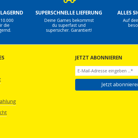
S LAGERND
SUPERSCHNELLE LIEFERUNG
ALLES S
 10.000
Deine Games bekommst
Auf dei
r die
du superfast und
beso
gernd.
supersicher. Garantiert!
ES
JETZT ABONNIEREN
z
Jetzt abonniere
Zahlung
cht