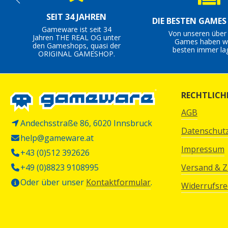
SEIT 34 JAHREN
DIE BESTEN GAME
Gameware ist seit 34
Von unseren über
Jahren THE REAL OG unter
Games haben wi
den Gameshops, quasi der
besten immer la
ORIGINAL GAMESHOP.
RECHTLICH
AGB
Andechsstraße 86, 6020 Innsbruck
Datenschut
help@gameware.at
Impressum
+43 (0)512 392626
+49 (0)8823 9108995
Versand & 
Oder über unser
Kontaktformular
.
Widerrufsre