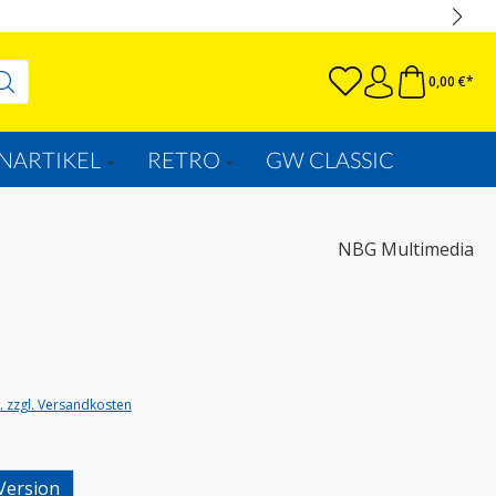
0,00 €*
NARTIKEL
RETRO
GW CLASSIC
NBG Multimedia
t. zzgl. Versandkosten
wählen
Version