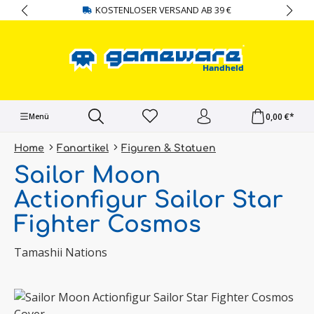
KOSTENLOSER VERSAND AB 39 €
alt springen
0,00 €*
Menü
Home
Fanartikel
Figuren & Statuen
Sailor Moon
Actionfigur Sailor Star
Fighter Cosmos
Tamashii Nations
Bildergalerie überspringen