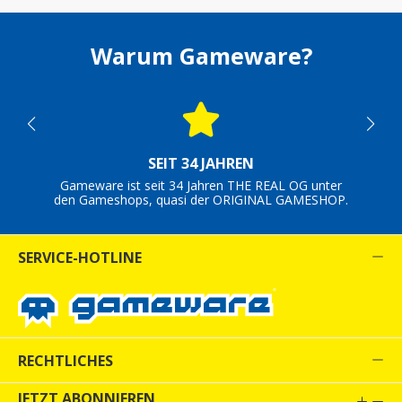
Warum Gameware?
SEIT 34 JAHREN
Gameware ist seit 34 Jahren THE REAL OG unter
den Gameshops, quasi der ORIGINAL GAMESHOP.
SERVICE-HOTLINE
RECHTLICHES
JETZT ABONNIEREN