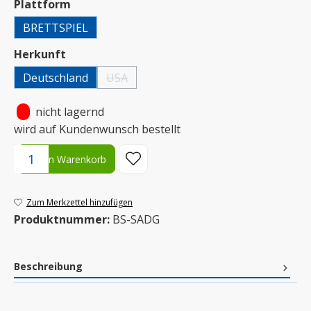
auswählen
Plattform
BRETTSPIEL
auswählen
Herkunft
Deutschland
USA
(Diese Option ist zurzeit nicht verfügbar.)
•
nicht lagernd
wird auf Kundenwunsch bestellt
Produkt Anzahl: Gib den gewünschten Wert ein oder benutze die S
In den Warenkorb
Zum Merkzettel hinzufügen
Produktnummer:
BS-SADG
Beschreibung