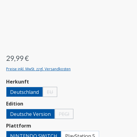
29,99 €
Preise inkl. MwSt. zzgl. Versandkosten
auswählen
Herkunft
Deutschland
EU
(Diese Option ist zurzeit nicht verfügbar.)
auswählen
Edition
Deutsche Version
PEGI
(Diese Option ist zurzeit nicht verfügbar.)
auswählen
Plattform
NINTENDO SWITCH
PlayStation 5