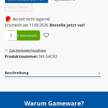
Xbox Series
(Diese Option ist zurzeit nicht verfügbar.)
•
derzeit nicht lagernd
Erscheint am 11.09.2026.
Bestelle jetzt vor!
Produkt Anzahl: Gib den gewünschten Wert ein oder benutze die S
In den Warenkorb
Zum Merkzettel hinzufügen
Produktnummer:
NX-SACR2
Beschreibung
Warum Gameware?