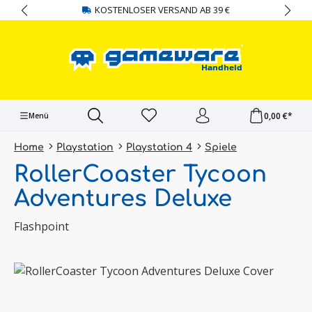
KOSTENLOSER VERSAND AB 39 €
alt springen
0,00 €*
Menü
Home
Playstation
Playstation 4
Spiele
RollerCoaster Tycoon
Adventures Deluxe
Flashpoint
Bildergalerie überspringen