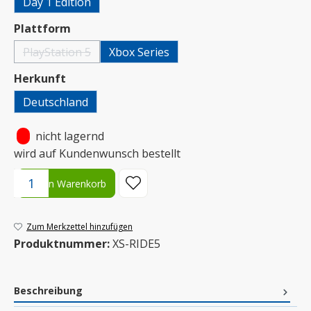
Day 1 Edition
auswählen
Plattform
PlayStation 5
Xbox Series
(Diese Option ist zurzeit nicht verfügbar.)
auswählen
Herkunft
Deutschland
•
nicht lagernd
wird auf Kundenwunsch bestellt
Produkt Anzahl: Gib den gewünschten Wert ein oder benutze die S
In den Warenkorb
Zum Merkzettel hinzufügen
Produktnummer:
XS-RIDE5
Beschreibung