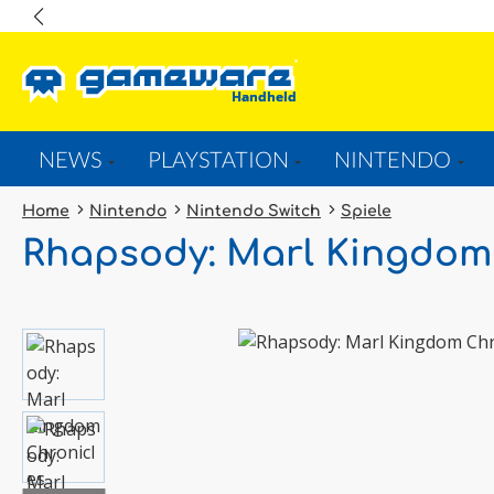
springen
Zur Hauptnavigation springen
NEWS
PLAYSTATION
NINTENDO
Home
Nintendo
Nintendo Switch
Spiele
Rhapsody: Marl Kingdom 
Bildergalerie überspringen