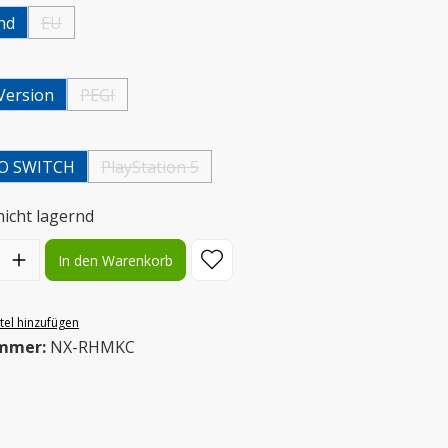
nd
EU
(Diese Option ist zurzeit nicht verfügbar.)
wählen
Version
PEGI
(Diese Option ist zurzeit nicht verfügbar.)
uswählen
O SWITCH
PlayStation 5
(Diese Option ist zurzeit nicht verfügbar.)
nicht lagernd
l: Gib den gewünschten Wert ein oder benutze die Schaltflächen
In den Warenkorb
el hinzufügen
mmer:
NX-RHMKC