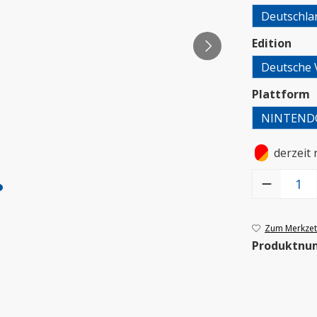
Deutschla
aus
Edition
Deutsche 
a
Plattform
NINTEND
•
derzeit 
Produkt Anzah
Zum Merkzett
Produktnu