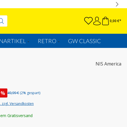
0,00 €*
NARTIKEL
RETRO
GW CLASSIC
NIS America
%
49,99 €
(2% gespart)
t. zzgl. Versandkosten
lem Gratisversand
uswählen