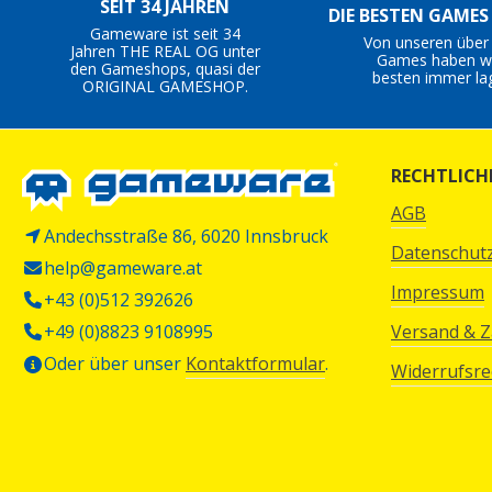
SEIT 34 JAHREN
DIE BESTEN GAME
Gameware ist seit 34
Von unseren über
Jahren THE REAL OG unter
Games haben wi
den Gameshops, quasi der
besten immer la
ORIGINAL GAMESHOP.
RECHTLICH
AGB
Andechsstraße 86, 6020 Innsbruck
Datenschut
help@gameware.at
Impressum
+43 (0)512 392626
+49 (0)8823 9108995
Versand & 
Oder über unser
Kontaktformular
.
Widerrufsre