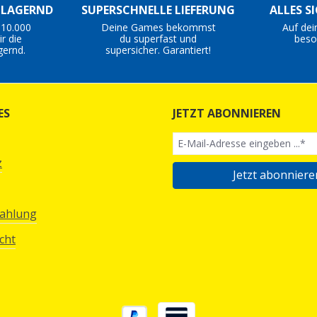
S LAGERND
SUPERSCHNELLE LIEFERUNG
ALLES S
 10.000
Deine Games bekommst
Auf dei
r die
du superfast und
beso
gernd.
supersicher. Garantiert!
ES
JETZT ABONNIEREN
z
Jetzt abonniere
Zahlung
cht