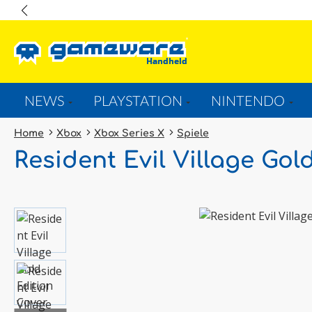
springen
Zur Hauptnavigation springen
NEWS
PLAYSTATION
NINTENDO
Home
Xbox
Xbox Series X
Spiele
Resident Evil Village Gol
Bildergalerie überspringen