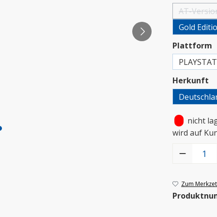
AT-Versio
(Diese 
Gold Editi
a
Plattform
PLAYSTAT
a
Herkunft
Deutschla
•
nicht la
wird auf Ku
Produkt Anzah
Zum Merkzett
Produktnu