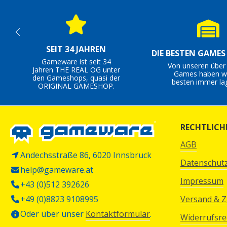
SEIT 34 JAHREN
DIE BESTEN GAME
Gameware ist seit 34
Von unseren über
Jahren THE REAL OG unter
Games haben wi
den Gameshops, quasi der
besten immer la
ORIGINAL GAMESHOP.
RECHTLICH
AGB
Andechsstraße 86, 6020 Innsbruck
Datenschut
help@gameware.at
Impressum
+43 (0)512 392626
+49 (0)8823 9108995
Versand & 
Oder über unser
Kontaktformular
.
Widerrufsre