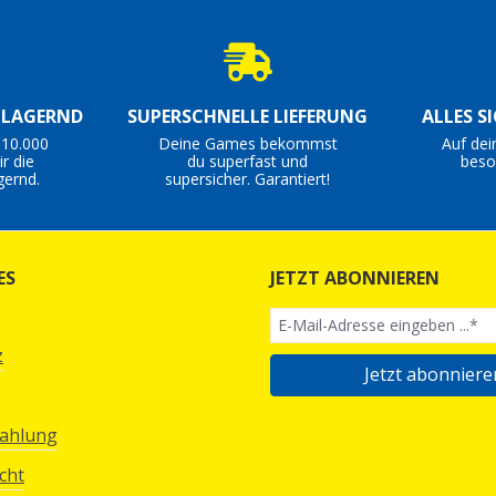
S LAGERND
SUPERSCHNELLE LIEFERUNG
ALLES S
 10.000
Deine Games bekommst
Auf dei
r die
du superfast und
beso
gernd.
supersicher. Garantiert!
ES
JETZT ABONNIEREN
z
Jetzt abonniere
Zahlung
cht