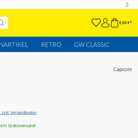
0,00 €*
NARTIKEL
RETRO
GW CLASSIC
Capcom
t. zzgl. Versandkosten
lem Gratisversand
wählen