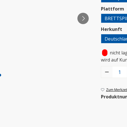
a
Plattform
BRETTSPI
a
Herkunft
Deutschla
•
nicht la
wird auf Ku
Produkt Anzah
Zum Merkzett
Produktnu