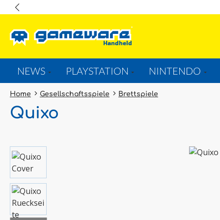
springen
Zur Hauptnavigation springen
NEWS
PLAYSTATION
NINTENDO
Home
Gesellschaftsspiele
Brettspiele
Quixo
Bildergalerie überspringen