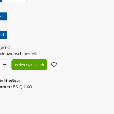
uswählen
EL
uswählen
nd
gernd
ndenwunsch bestellt
l: Gib den gewünschten Wert ein oder benutze die Schaltflächen
In den Warenkorb
el hinzufügen
mmer:
BS-QUIXO