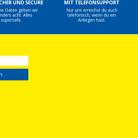
ICHER UND SECURE
MIT TELEFONSUPPORT
ne Daten geben wir
Nur uns erreichst du auch
nders acht. Alles
telefonisch, wenn du ein
supersafe.
Anliegen hast.
n