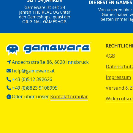
SEIT 34 JAHREN
DIE BESTEN GAME
Gameware ist seit 34
Von unseren über
Jahren THE REAL OG unter
Games haben wi
den Gameshops, quasi der
besten immer la
ORIGINAL GAMESHOP.
RECHTLICH
AGB
Andechsstraße 86, 6020 Innsbruck
Datenschut
help@gameware.at
Impressum
+43 (0)512 392626
+49 (0)8823 9108995
Versand & 
Oder über unser
Kontaktformular
.
Widerrufsre