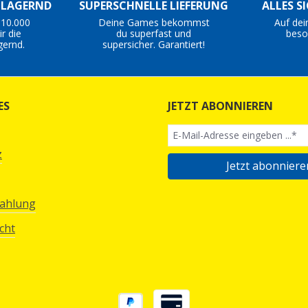
S LAGERND
SUPERSCHNELLE LIEFERUNG
ALLES S
 10.000
Deine Games bekommst
Auf dei
r die
du superfast und
beso
gernd.
supersicher. Garantiert!
ES
JETZT ABONNIEREN
z
Jetzt abonniere
Zahlung
cht