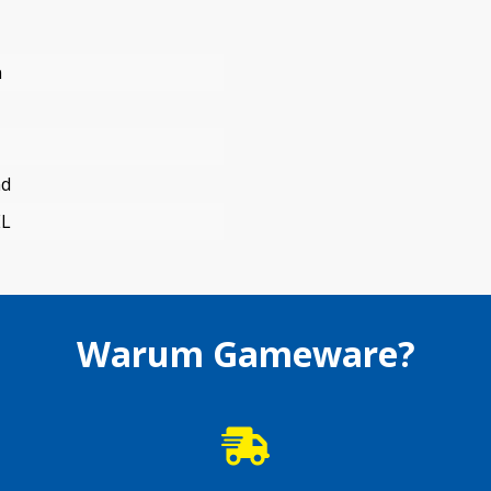
n
nd
EL
Warum Gameware?