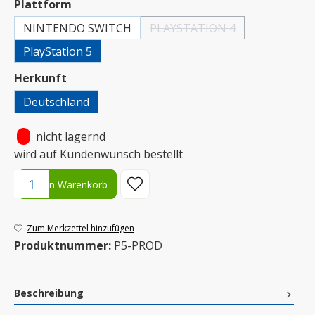
auswählen
Plattform
NINTENDO SWITCH
PLAYSTATION 4
(Diese Option ist zurzeit nicht 
PlayStation 5
auswählen
Herkunft
Deutschland
•
nicht lagernd
wird auf Kundenwunsch bestellt
Produkt Anzahl: Gib den gewünschten Wert ein oder benutze die S
In den Warenkorb
Zum Merkzettel hinzufügen
Produktnummer:
P5-PROD
Beschreibung