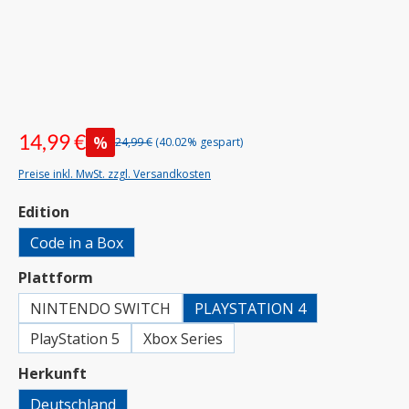
14,99 €
%
24,99 €
(40.02% gespart)
Preise inkl. MwSt. zzgl. Versandkosten
auswählen
Edition
Code in a Box
auswählen
Plattform
NINTENDO SWITCH
PLAYSTATION 4
PlayStation 5
Xbox Series
auswählen
Herkunft
Deutschland