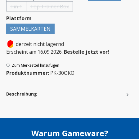
Tin 1
Top Trainer Box
(Diese Option ist zurzeit nicht verfügbar.)
(Diese Option ist zurzeit nicht verfügbar.)
auswählen
Plattform
SAMMELKARTEN
(Diese Option ist zurzeit nicht verfügbar.)
•
derzeit nicht lagernd
Erscheint am 16.09.2026.
Bestelle jetzt vor!
Zum Merkzettel hinzufügen
Produktnummer:
PK-30OKO
Beschreibung
Warum Gameware?