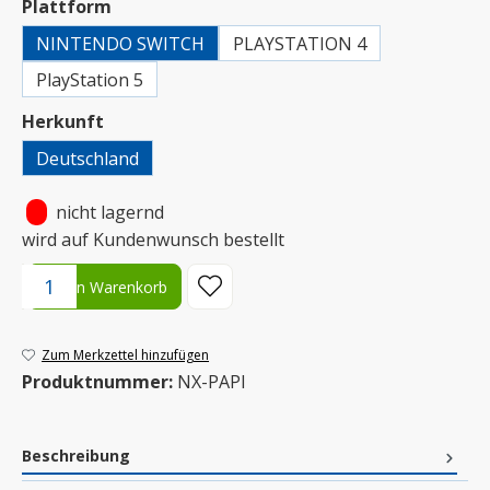
auswählen
Plattform
NINTENDO SWITCH
PLAYSTATION 4
PlayStation 5
auswählen
Herkunft
Deutschland
•
nicht lagernd
wird auf Kundenwunsch bestellt
Produkt Anzahl: Gib den gewünschten Wert ein oder benutze die S
In den Warenkorb
Zum Merkzettel hinzufügen
Produktnummer:
NX-PAPI
Beschreibung