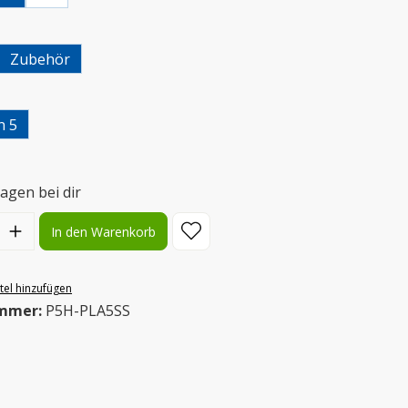
wählen
Zubehör
uswählen
n 5
agen bei dir
l: Gib den gewünschten Wert ein oder benutze die Schaltflächen
In den Warenkorb
el hinzufügen
mmer:
P5H-PLA5SS