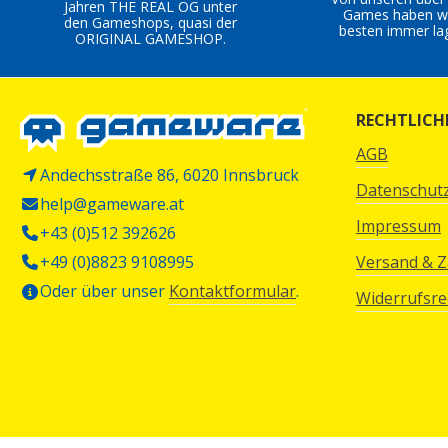
Jahren THE REAL OG unter
Games haben wi
den Gameshops, quasi der
besten immer la
ORIGINAL GAMESHOP.
RECHTLICH
AGB
Andechsstraße 86, 6020 Innsbruck
Datenschut
help@gameware.at
Impressum
+43 (0)512 392626
+49 (0)8823 9108995
Versand & 
Oder über unser
Kontaktformular
.
Widerrufsre