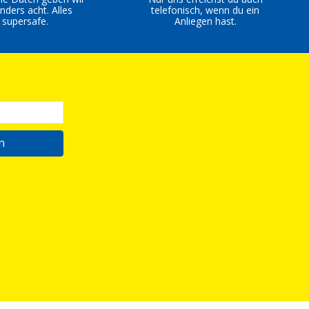
nders acht. Alles
telefonisch, wenn du ein
supersafe.
Anliegen hast.
n