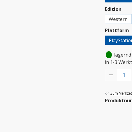
aus
Edition
Western
a
Plattform
PlayStatio
•
lagernd
in 1-3 Werkt
Produkt Anzah
Zum Merkzett
Produktnu