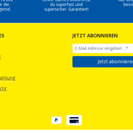
r die
du superfast und
beso
gernd.
supersicher. Garantiert!
ES
JETZT ABONNIEREN
z
Jetzt abonniere
Zahlung
cht