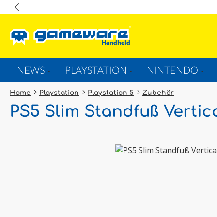
springen
Zur Hauptnavigation springen
NEWS
PLAYSTATION
NINTENDO
Home
Playstation
Playstation 5
Zubehör
PS5 Slim Standfuß Vertic
Bildergalerie überspringen