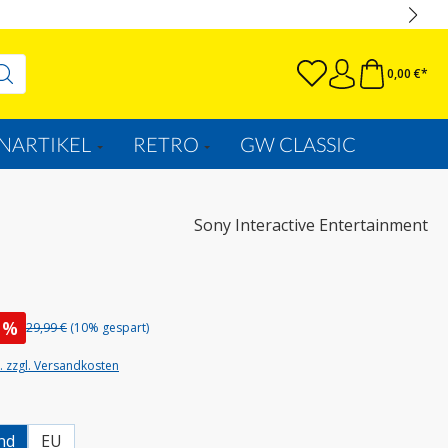
0,00 €*
NARTIKEL
RETRO
GW CLASSIC
Sony Interactive Entertainment
%
29,99 €
(10% gespart)
t. zzgl. Versandkosten
uswählen
nd
EU