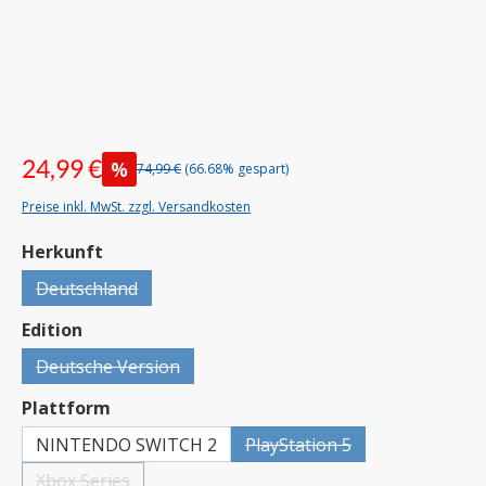
24,99 €
%
74,99 €
(66.68% gespart)
Preise inkl. MwSt. zzgl. Versandkosten
auswählen
Herkunft
Deutschland
(Diese Option ist zurzeit nicht verfügbar.)
auswählen
Edition
Deutsche Version
(Diese Option ist zurzeit nicht verfügbar.)
auswählen
Plattform
NINTENDO SWITCH 2
PlayStation 5
(Diese Option ist zurzeit nicht 
Xbox Series