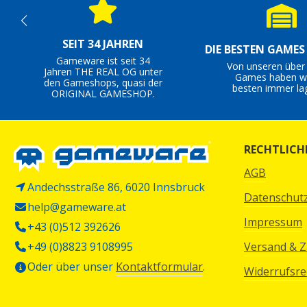
SEIT 34 JAHREN
DIE BESTEN GAME
Gameware ist seit 34
Von unseren über
Jahren THE REAL OG unter
Games haben wi
den Gameshops, quasi der
besten immer la
ORIGINAL GAMESHOP.
RECHTLICH
AGB
Andechsstraße 86, 6020 Innsbruck
Datenschut
help@gameware.at
Impressum
+43 (0)512 392626
+49 (0)8823 9108995
Versand & 
Oder über unser
Kontaktformular
.
Widerrufsre