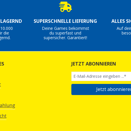
S LAGERND
SUPERSCHNELLE LIEFERUNG
ALLES S
 10.000
Deine Games bekommst
Auf dei
r die
du superfast und
beso
gernd.
supersicher. Garantiert!
ES
JETZT ABONNIEREN
z
Jetzt abonniere
Zahlung
cht