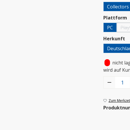
Collectors
a
Plattform
PC
Play
a
Herkunft
Deutschla
•
nicht la
wird auf Ku
Produkt Anzah
Zum Merkzett
Produktnu