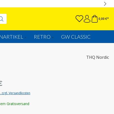
0,00 €*
NARTIKEL
RETRO
GW CLASSIC
THQ Nordic
€
t. zzgl. Versandkosten
lem Gratisversand
wählen