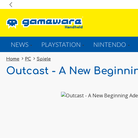
springen
Zur Hauptnavigation springen
NEWS
PLAYSTATION
NINTENDO
Home
PC
Spiele
Outcast - A New Beginni
Bildergalerie überspringen