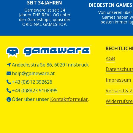
SEIT 34 JAHREN
DIE BESTEN GAME
Gameware ist seit 34
Von unseren über
Jahren THE REAL OG unter
Games haben wi
den Gameshops, quasi der
besten immer la
ORIGINAL GAMESHOP.
RECHTLICH
AGB
Andechsstraße 86, 6020 Innsbruck
Datenschut
help@gameware.at
Impressum
+43 (0)512 392626
+49 (0)8823 9108995
Versand & 
Oder über unser
Kontaktformular
.
Widerrufsre