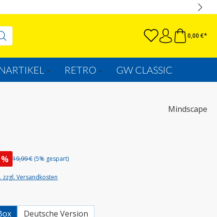
0,00 €*
NARTIKEL
RETRO
GW CLASSIC
Mindscape
%
19,99 €
(5% gespart)
t. zzgl. Versandkosten
wählen
Box
Deutsche Version