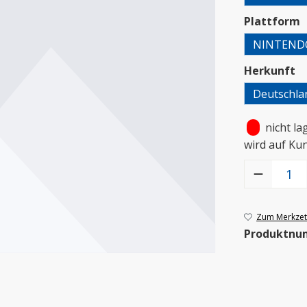
a
Plattform
NINTEND
a
Herkunft
Deutschla
•
nicht la
wird auf Ku
Produkt Anzah
Zum Merkzett
Produktnu