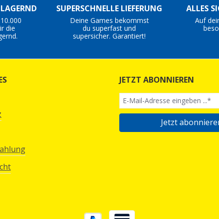
S LAGERND
SUPERSCHNELLE LIEFERUNG
ALLES S
 10.000
Deine Games bekommst
Auf dei
r die
du superfast und
beso
gernd.
supersicher. Garantiert!
ES
JETZT ABONNIEREN
z
Jetzt abonniere
Zahlung
cht