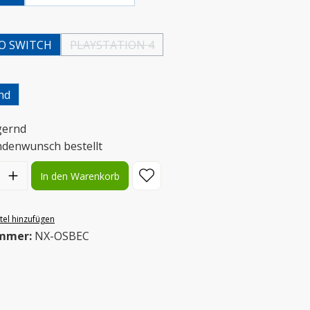
uswählen
O SWITCH
PLAYSTATION 4
(Diese Option ist zurzeit nicht verfügbar.)
uswählen
nd
gernd
ndenwunsch bestellt
l: Gib den gewünschten Wert ein oder benutze die Schaltflächen
In den Warenkorb
el hinzufügen
mmer:
NX-OSBEC