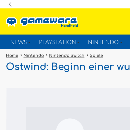
springen
Zur Hauptnavigation springen
NEWS
PLAYSTATION
NINTENDO
Home
Nintendo
Nintendo Switch
Spiele
Ostwind: Beginn einer w
Bildergalerie überspringen