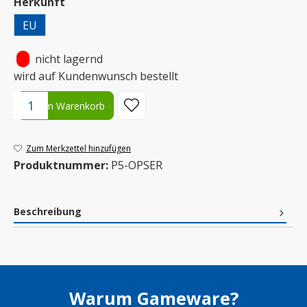
auswählen
Herkunft
EU
•
nicht lagernd
wird auf Kundenwunsch bestellt
Produkt Anzahl: Gib den gewünschten Wert ein oder benutze die S
In den Warenkorb
Zum Merkzettel hinzufügen
Produktnummer:
P5-OPSER
Beschreibung
Warum Gameware?