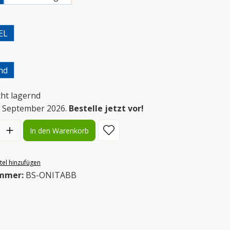
uswählen
EL
uswählen
nd
cht lagernd
m September 2026.
Bestelle jetzt vor!
l: Gib den gewünschten Wert ein oder benutze die Schaltflächen
In den Warenkorb
el hinzufügen
mmer:
BS-ONITABB