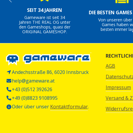
SEIT 34 JAHREN
DIE BESTEN GAME
Gameware ist seit 34
Von unseren über
Jahren THE REAL OG unter
Games haben wi
den Gameshops, quasi der
besten immer la
ORIGINAL GAMESHOP.
RECHTLICH
AGB
Andechsstraße 86, 6020 Innsbruck
Datenschut
help@gameware.at
Impressum
+43 (0)512 392626
+49 (0)8823 9108995
Versand & 
Oder über unser
Kontaktformular
.
Widerrufsre