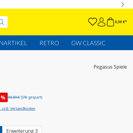
0,00 €*
NARTIKEL
RETRO
GW CLASSIC
Pegasus Spiele
%
39,99 €
(5% gespart)
t. zzgl. Versandkosten
wählen
Erweiterung 3