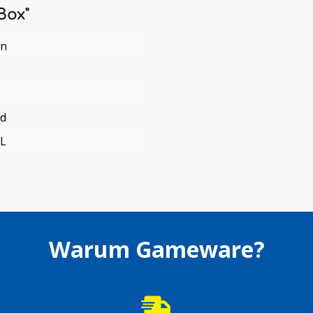
Box"
en
nd
L
Warum Gameware?