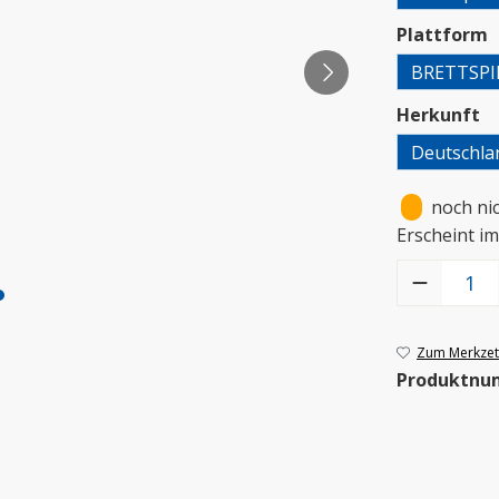
a
Plattform
BRETTSPI
a
Herkunft
Deutschla
•
noch ni
Erscheint i
Produkt Anzah
Zum Merkzett
Produktnu