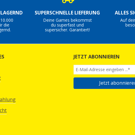
S LAGERND
SUPERSCHNELLE LIEFERUNG
ALLES S
 10.000
Deine Games bekommst
Auf dei
r die
du superfast und
beso
gernd.
supersicher. Garantiert!
ES
JETZT ABONNIEREN
z
Jetzt abonniere
Zahlung
cht