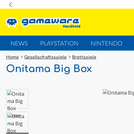
springen
Zur Hauptnavigation springen
NEWS
PLAYSTATION
NINTENDO
Home
Gesellschaftsspiele
Brettspiele
Onitama Big Box
Bildergalerie überspringen