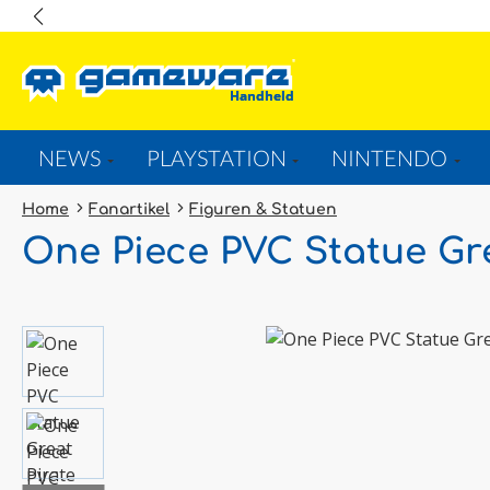
springen
Zur Hauptnavigation springen
NEWS
PLAYSTATION
NINTENDO
Home
Fanartikel
Figuren & Statuen
One Piece PVC Statue Gr
Bildergalerie überspringen