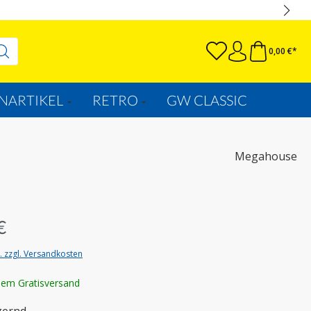
0,00 €*
NARTIKEL
RETRO
GW CLASSIC
Megahouse
€
t. zzgl. Versandkosten
lem Gratisversand