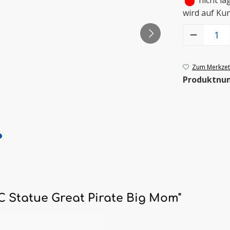
•
nicht la
wird auf Ku
Produkt Anzah
Zum Merkzett
Produktnu
 Statue Great Pirate Big Mom"