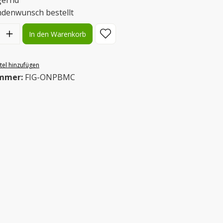
gernd
ndenwunsch bestellt
l: Gib den gewünschten Wert ein oder benutze die Schaltflächen
In den Warenkorb
el hinzufügen
mmer:
FIG-ONPBMC