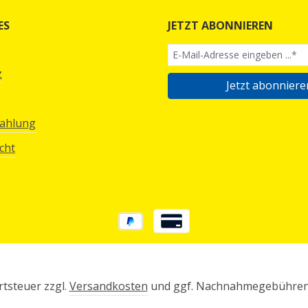
ES
JETZT ABONNIEREN
z
Jetzt abonniere
Zahlung
cht
rtsteuer zzgl.
Versandkosten
und ggf. Nachnahmegebühren,