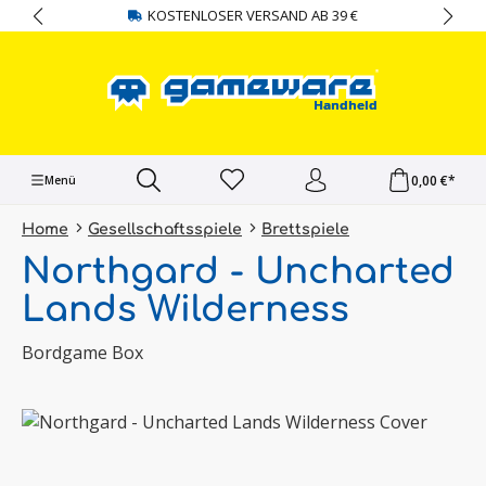
KOSTENLOSER VERSAND AB 39 €
alt springen
0,00 €*
Menü
Home
Gesellschaftsspiele
Brettspiele
Northgard - Uncharted
Lands Wilderness
Bordgame Box
Bildergalerie überspringen