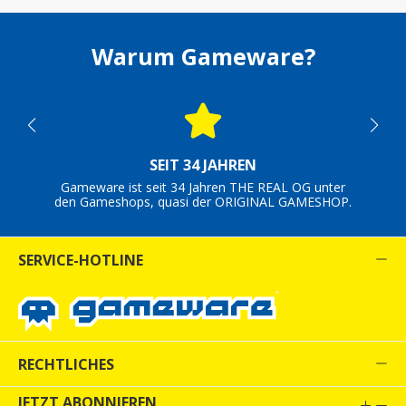
Warum Gameware?
SEIT 34 JAHREN
Gameware ist seit 34 Jahren THE REAL OG unter
den Gameshops, quasi der ORIGINAL GAMESHOP.
SERVICE-HOTLINE
RECHTLICHES
JETZT ABONNIEREN