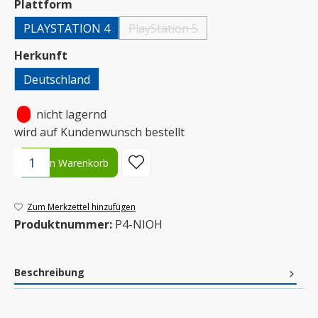
auswählen
Plattform
PLAYSTATION 4
PlayStation 5
(Diese Option ist zurzeit nicht verfügba
auswählen
Herkunft
Deutschland
•
nicht lagernd
wird auf Kundenwunsch bestellt
Produkt Anzahl: Gib den gewünschten Wert ein oder benutze die S
In den Warenkorb
Zum Merkzettel hinzufügen
Produktnummer:
P4-NIOH
Beschreibung