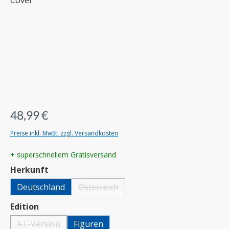
48,99 €
Preise inkl. MwSt. zzgl. Versandkosten
+ superschnellem Gratisversand
auswählen
Herkunft
Deutschland
Österreich
(Diese Option ist zurzeit nicht verfügbar.)
auswählen
Edition
AT-Version
Figuren
(Diese Option ist zurzeit nicht verfügbar.)