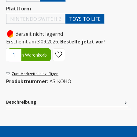
auswählen
Plattform
NINTENDO SWITCH 2
TOYS TO LIFE
(Diese Option ist zurzeit nicht verfügbar.)
•
derzeit nicht lagernd
Erscheint am 3.09.2026.
Bestelle jetzt vor!
Produkt Anzahl: Gib den gewünschten Wert ein oder benutze die S
In den Warenkorb
Zum Merkzettel hinzufügen
Produktnummer:
AS-KOHO
Beschreibung