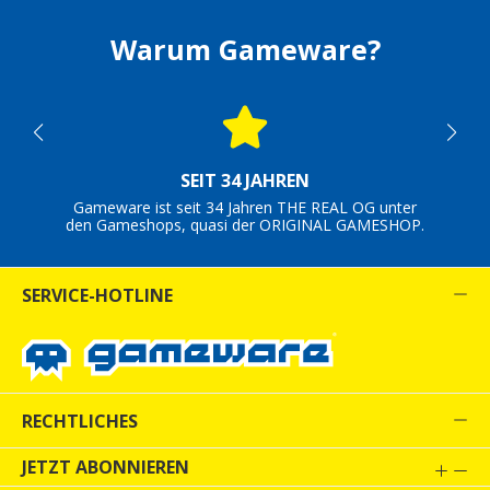
Warum Gameware?
SEIT 34 JAHREN
Gameware ist seit 34 Jahren THE REAL OG unter
den Gameshops, quasi der ORIGINAL GAMESHOP.
SERVICE-HOTLINE
RECHTLICHES
JETZT ABONNIEREN