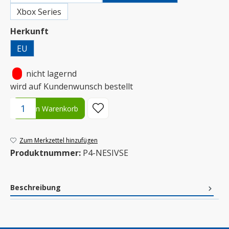
Xbox Series
auswählen
Herkunft
EU
•
nicht lagernd
wird auf Kundenwunsch bestellt
Produkt Anzahl: Gib den gewünschten Wert ein oder benutze die S
In den Warenkorb
Zum Merkzettel hinzufügen
Produktnummer:
P4-NESIVSE
Beschreibung