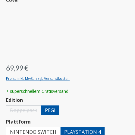
69,99 €
Preise inkl. MwSt. zzgl. Versandkosten
+ superschnellem Gratisversand
auswählen
Edition
Doppelpack
PEGI
(Diese Option ist zurzeit nicht verfügbar.)
auswählen
Plattform
NINTENDO SWITCH
PLAYSTATION 4