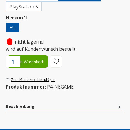
PlayStation 5
auswählen
Herkunft
EU
•
nicht lagernd
wird auf Kundenwunsch bestellt
Produkt Anzahl: Gib den gewünschten Wert ein oder benutze die S
In den Warenkorb
Zum Merkzettel hinzufügen
Produktnummer:
P4-NEGAME
Beschreibung