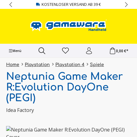
KOSTENLOSER VERSAND AB 39 €
alt springen
0,00 €*
Menü
Home
Playstation
Playstation 4
Spiele
Neptunia Game Maker
R:Evolution DayOne
(PEGI)
Idea Factory
Bildergalerie überspringen