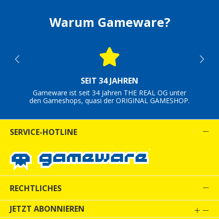
Warum Gameware?
SEIT 34 JAHREN
Gameware ist seit 34 Jahren THE REAL OG unter
den Gameshops, quasi der ORIGINAL GAMESHOP.
SERVICE-HOTLINE
RECHTLICHES
JETZT ABONNIEREN