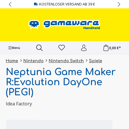
KOSTENLOSER VERSAND AB 39 €
alt springen
0,00 €*
Menü
Home
Nintendo
Nintendo Switch
Spiele
Neptunia Game Maker
R:Evolution DayOne
(PEGI)
Idea Factory
Bildergalerie überspringen