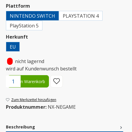
auswählen
Plattform
NINTENDO SWITCH
PLAYSTATION 4
PlayStation 5
auswählen
Herkunft
EU
•
nicht lagernd
wird auf Kundenwunsch bestellt
Produkt Anzahl: Gib den gewünschten Wert ein oder benutze die S
In den Warenkorb
Zum Merkzettel hinzufügen
Produktnummer:
NX-NEGAME
Beschreibung