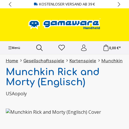
KOSTENLOSER VERSAND AB 39 €
alt springen
0,00 €*
Menü
Home
Gesellschaftsspiele
Kartenspiele
Munchkin
Munchkin Rick and
Morty (Englisch)
USAopoly
Bildergalerie überspringen